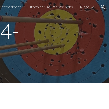
Yhteystiedot
Liittyminen seuran jäseneksi
More
ion
24-