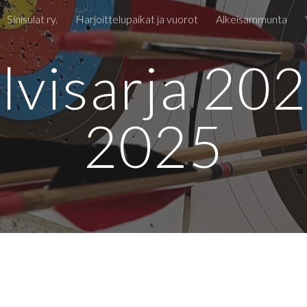
Sinisulat ry.
Harjoittelupaikat ja vuorot
Alkeisammunta
ip to main content
Skip to navigat
lvisarja 20
2025