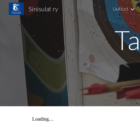
Sinisulat ry
Uutiset
Sk
Ta