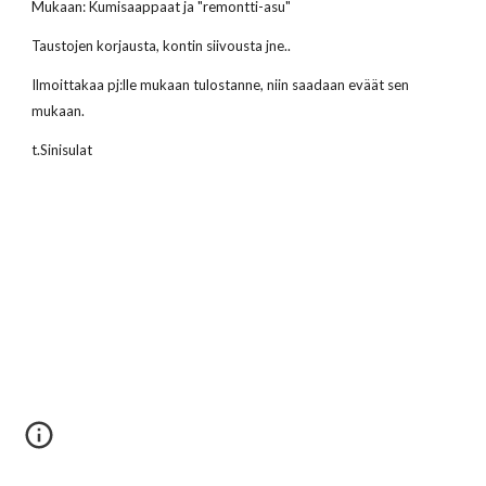
Mukaan: Kumisaappaat ja "remontti-asu"
Taustojen korjausta, kontin siivousta jne..
Ilmoittakaa pj:lle mukaan tulostanne, niin saadaan eväät sen 
mukaan.
t.Sinisulat