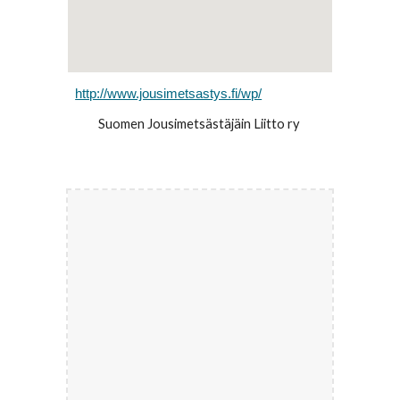
http://www.jousimetsastys.fi/wp/
Suomen Jousimetsästäjäin Liitto ry