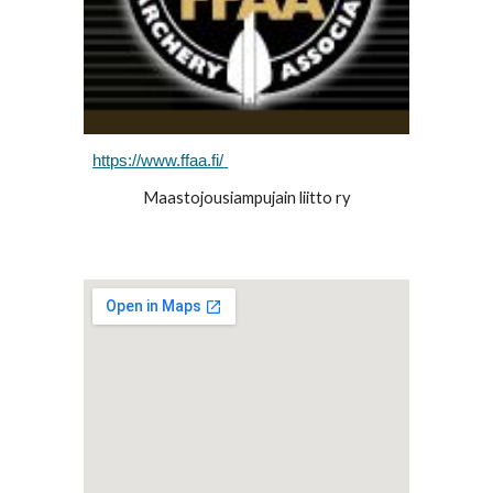
https://www.ffaa.fi/
Maastojousiampujain liitto ry